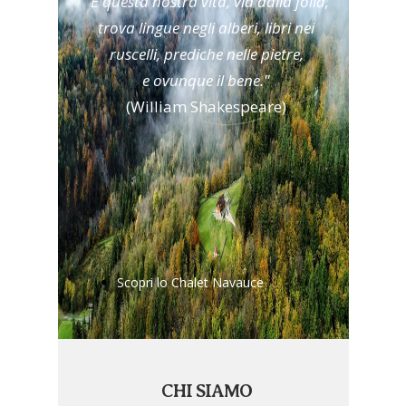
"E questa nostra vita, via dalla folla,
trova lingue negli alberi, libri nei
ruscelli
, prediche nelle pietre,
e ovunque il bene."
(William Shakespeare)
Scopri lo Chalet Navauce
CHI SIAMO