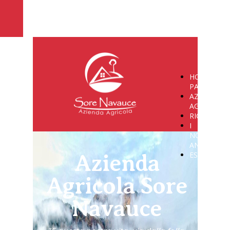
HOME
PAGE
AZIENDA
AGRICOLA
RICETTIVIT
I
NOSTRI
ANIMALI
ESCURSION
Azienda
Agricola Sore
Navauce